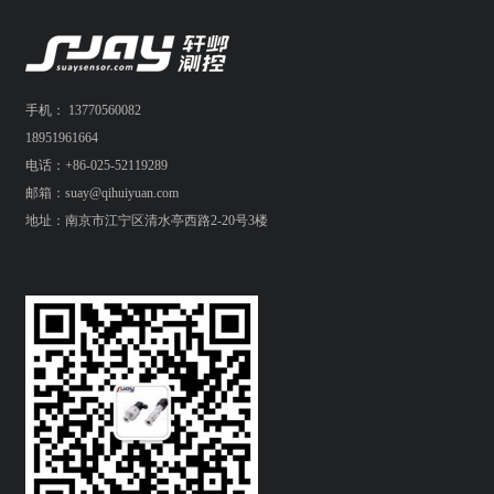
手机： 13770560082
18951961664
电话：+86-025-52119289
邮箱：suay@qihuiyuan.com
地址：南京市江宁区清水亭西路2-20号3楼