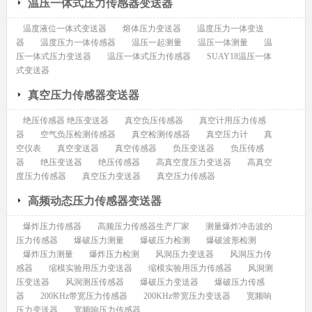
温压一体式压力传感器变送器
温度液位一体式变送器
熔体压力变送器
温度压力一体变送
器
温度压力一体传感器
温压一起测量
温压一体测量
温
压一体式压力变送器
温压一体式压力传感器
SUAY18温压一体
式变送器
真空压力传感器变送器
绝压传感器 绝压变送器
真空负压传感器
真空计用压力传感
器
空气负压检测传感器
真空检测传感器
真空压力计
真
空仪表
真空变送器
真空传感器
负压变送器
负压传感
器
绝压变送器
绝压传感器
高真空度压力变送器
高真空
度压力传感器
真空压力变送器
真空压力传感器
高频动态压力传感器变送器
爆炸压力传感器
高频压力传感器生产厂家
测量爆炸冲击波的
压力传感器
爆破压力测量
爆破压力检测
爆破波形检测
爆炸压力测量
爆炸压力检测
风洞压力变送器
风洞压力传
感器
缩模实验用压力变送器
缩模实验用压力传感器
风洞测
压变送器
风洞测压传感器
爆破压力变送器
爆破压力传感
器
200KHz带宽压力传感器
200KHz带宽压力变送器
宽频响
压力变送器
宽频响压力传感器