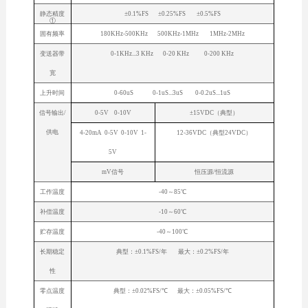
静态精度
±0.1%FS ±0.25%FS ±0.5%FS
①
固有频率
180KHz-500KHz 500KHz-1MHz 1MHz-2MHz
变送器带
0-1KHz...3 KHz 0-20 KHz 0-200 KHz
宽
上升时间
0-60uS 0-1uS...3uS 0-0.2uS...1uS
信号输出/
0-5V 0-10V
±15VDC（典型）
供电
4-20mA 0-5V 0-10V 1-
12-36VDC（典型24VDC）
5V
mV信号
恒压源/恒流源
工作温度
-40～85℃
补偿温度
-10～60℃
贮存温度
-40～100℃
长期稳定
典型：±0.1%FS/年 最大：±0.2%FS/年
性
零点温度
典型：±0.02%FS/℃ 最大：±0.05%FS/℃