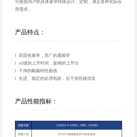
可根据用户的具体要求特殊设计、定制，满足各种实际应
用需求。
产品特点：
l 高固有频率，宽广的通频带
l uS级的上升时间，陡峭的上升沿
l 干净的幅频特性曲线
l 先进、稳定的处理电路，抗干扰性能优良
产品性能指标：
测量范围
-100KPa~0-10KPa...1MPa...100MPa
测量介质
与316不锈钢兼容的气体或液体