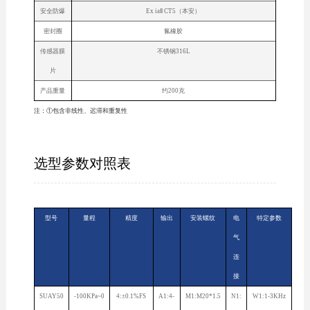
安全防爆
Ex iaⅡ CT5（本安）
密封圈
氟橡胶
传感器膜
不锈钢316L
片
产品重量
约200克
注：①包含非线性、迟滞和重复性
选型参数对照表
型号
量程
精度
输出
安装螺纹
电
特定参数
气
连
接
SUAY50
-100KPa~0
4:±0.1%FS
A1:4-
M1:M20*1.5
N1:
W1:1-3KHz