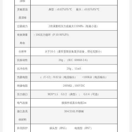
漂移
灵敏度温
典型：±0.02%FS/℃ 最大：±0.05%FS/℃
度漂移
过载能力
2倍满量程压力或最大110MPa（取最小值）
有效测量
﹥106压力循环（P:10-90%FS）
寿命
分辨率
大于10-5（通常受限采集显示设备，理论无限小）
抗振动性
20g，（IEC 60068-2-6）
抗冲击性
20g， 11mS
负载电阻
≤（U-12）/0.02 Ω（电流输出） >100KΩ（电压输出）
绝缘电阻
200MΩ，100VDC
压力接口
M20*1.5 G1/2 （典型）； G1/4（可选）
电气连接
接插件或直出电缆2m
接口及壳
304/316L不锈钢
体材料
外壳防护
插头型（IP65） 电缆型（IP67）