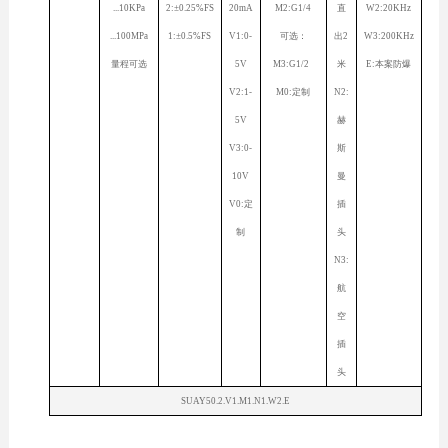
...10KPa
2:±0.25%FS
20mA
M2:G1/4
直
W2:20KHz
...100MPa
1:±0.5%FS
V1:0-
可选：
出2
W3:200KHz
量程可选
5V
M3:G1/2
米
E:本案防爆
V2:1-
M0:定制
N2:
5V
赫
V3:0-
斯
10V
曼
V0:定
插
制
头
N3:
航
空
插
头
SUAY50.2.V1.M1.N1.W2.E