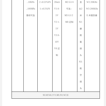
...10KPa
2:±0.25%FS
20mA
M2:G1/4
直
W2:20KHz
...100MPa
1:±0.5%FS
V1:0-
可选：
出2
W3:200KHz
量程可选
5V
M3:G1/2
米
E:本案防爆
V2:1-
M0:定制
N2:
5V
赫
V3:0-
斯
10V
曼
V0:定
插
制
头
N3:
航
空
插
头
SUAY50.2.V1.M1.N1.W2.E