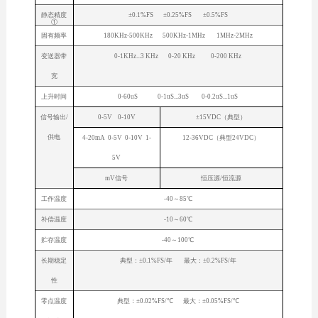
静态精度
±0.1%FS ±0.25%FS ±0.5%FS
①
固有频率
180KHz-500KHz 500KHz-1MHz 1MHz-2MHz
变送器带
0-1KHz...3 KHz 0-20 KHz 0-200 KHz
宽
上升时间
0-60uS 0-1uS...3uS 0-0.2uS...1uS
信号输出/
0-5V 0-10V
±15VDC（典型）
供电
4-20mA 0-5V 0-10V 1-
12-36VDC（典型24VDC）
5V
mV信号
恒压源/恒流源
工作温度
-40～85℃
补偿温度
-10～60℃
贮存温度
-40～100℃
长期稳定
典型：±0.1%FS/年 最大：±0.2%FS/年
性
零点温度
典型：±0.02%FS/℃ 最大：±0.05%FS/℃