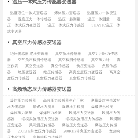
温压一体式压力传感器变送器
温度液位一体式变送器
熔体压力变送器
温度压力一体变送
器
温度压力一体传感器
温压一起测量
温压一体测量
温
压一体式压力变送器
温压一体式压力传感器
SUAY18温压一体
式变送器
真空压力传感器变送器
绝压传感器 绝压变送器
真空负压传感器
真空计用压力传感
器
空气负压检测传感器
真空检测传感器
真空压力计
真
空仪表
真空变送器
真空传感器
负压变送器
负压传感
器
绝压变送器
绝压传感器
高真空度压力变送器
高真空
度压力传感器
真空压力变送器
真空压力传感器
高频动态压力传感器变送器
爆炸压力传感器
高频压力传感器生产厂家
测量爆炸冲击波的
压力传感器
爆破压力测量
爆破压力检测
爆破波形检测
爆炸压力测量
爆炸压力检测
风洞压力变送器
风洞压力传
感器
缩模实验用压力变送器
缩模实验用压力传感器
风洞测
压变送器
风洞测压传感器
爆破压力变送器
爆破压力传感
器
200KHz带宽压力传感器
200KHz带宽压力变送器
宽频响
压力变送器
宽频响压力传感器