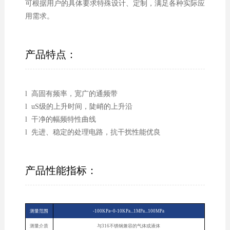
可根据用户的具体要求特殊设计、定制，满足各种实际应
用需求。
产品特点：
l 高固有频率，宽广的通频带
l uS级的上升时间，陡峭的上升沿
l 干净的幅频特性曲线
l 先进、稳定的处理电路，抗干扰性能优良
产品性能指标：
测量范围
-100KPa~0-10KPa...1MPa...100MPa
测量介质
与316不锈钢兼容的气体或液体