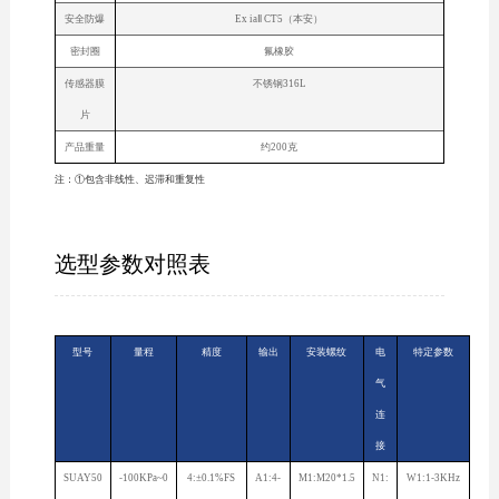
安全防爆
Ex iaⅡ CT5（本安）
密封圈
氟橡胶
传感器膜
不锈钢316L
片
产品重量
约200克
注：①包含非线性、迟滞和重复性
选型参数对照表
型号
量程
精度
输出
安装螺纹
电
特定参数
气
连
接
SUAY50
-100KPa~0
4:±0.1%FS
A1:4-
M1:M20*1.5
N1:
W1:1-3KHz