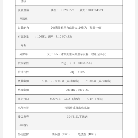
漂移
灵敏度温
典型：±0.02%FS/℃ 最大：±0.05%FS/℃
度漂移
过载能力
2倍满量程压力或最大110MPa（取最小值）
有效测量
﹥106压力循环（P:10-90%FS）
寿命
分辨率
大于10-5（通常受限采集显示设备，理论无限小）
抗振动性
20g，（IEC 60068-2-6）
抗冲击性
20g， 11mS
负载电阻
≤（U-12）/0.02 Ω（电流输出） >100KΩ（电压输出）
绝缘电阻
200MΩ，100VDC
压力接口
M20*1.5 G1/2 （典型）； G1/4（可选）
电气连接
接插件或直出电缆2m
接口及壳
304/316L不锈钢
体材料
外壳防护
插头型（IP65） 电缆型（IP67）