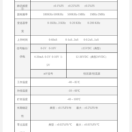
静态精度
±0.1%FS ±0.25%FS ±0.5%FS
①
固有频率
180KHz-500KHz 500KHz-1MHz 1MHz-2MHz
变送器带
0-1KHz...3 KHz 0-20 KHz 0-200 KHz
宽
上升时间
0-60uS 0-1uS...3uS 0-0.2uS...1uS
信号输出/
0-5V 0-10V
±15VDC（典型）
供电
4-20mA 0-5V 0-10V 1-
12-36VDC（典型24VDC）
5V
mV信号
恒压源/恒流源
工作温度
-40～85℃
补偿温度
-10～60℃
贮存温度
-40～100℃
长期稳定
典型：±0.1%FS/年 最大：±0.2%FS/年
性
零点温度
典型：±0.02%FS/℃ 最大：±0.05%FS/℃