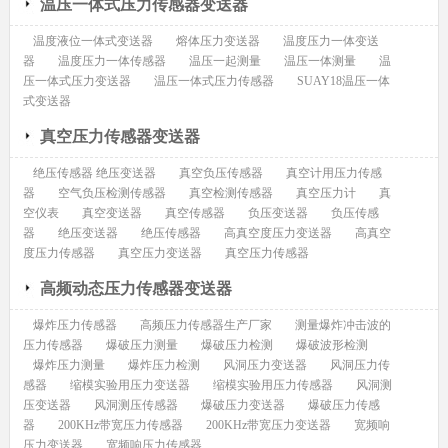
温压一体式压力传感器变送器
温度液位一体式变送器
熔体压力变送器
温度压力一体变送
器
温度压力一体传感器
温压一起测量
温压一体测量
温
压一体式压力变送器
温压一体式压力传感器
SUAY18温压一体
式变送器
真空压力传感器变送器
绝压传感器 绝压变送器
真空负压传感器
真空计用压力传感
器
空气负压检测传感器
真空检测传感器
真空压力计
真
空仪表
真空变送器
真空传感器
负压变送器
负压传感
器
绝压变送器
绝压传感器
高真空度压力变送器
高真空
度压力传感器
真空压力变送器
真空压力传感器
高频动态压力传感器变送器
爆炸压力传感器
高频压力传感器生产厂家
测量爆炸冲击波的
压力传感器
爆破压力测量
爆破压力检测
爆破波形检测
爆炸压力测量
爆炸压力检测
风洞压力变送器
风洞压力传
感器
缩模实验用压力变送器
缩模实验用压力传感器
风洞测
压变送器
风洞测压传感器
爆破压力变送器
爆破压力传感
器
200KHz带宽压力传感器
200KHz带宽压力变送器
宽频响
压力变送器
宽频响压力传感器