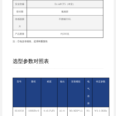
安全防爆
Ex iaⅡ CT5（本安）
密封圈
氟橡胶
传感器膜
不锈钢316L
片
产品重量
约200克
注：①包含非线性、迟滞和重复性
选型参数对照表
型号
量程
精度
输出
安装螺纹
电
特定参数
气
连
接
SUAY50
-100KPa~0
4:±0.1%FS
A1:4-
M1:M20*1.5
N1:
W1:1-3KHz