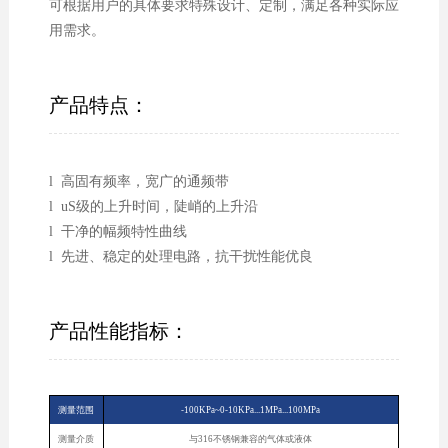
可根据用户的具体要求特殊设计、定制，满足各种实际应
用需求。
产品特点：
l 高固有频率，宽广的通频带
l uS级的上升时间，陡峭的上升沿
l 干净的幅频特性曲线
l 先进、稳定的处理电路，抗干扰性能优良
产品性能指标：
测量范围
-100KPa~0-10KPa...1MPa...100MPa
测量介质
与316不锈钢兼容的气体或液体