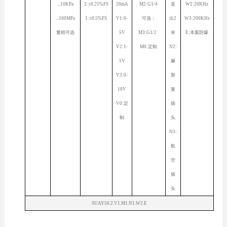
...10KPa
2:±0.25%FS
20mA
M2:G1/4
直
W2:20KHz
...100MPa
1:±0.5%FS
V1:0-
可选：
出2
W3:200KHz
量程可选
5V
M3:G1/2
米
E:本案防爆
V2:1-
M0:定制
N2:
5V
赫
V3:0-
斯
10V
曼
V0:定
插
制
头
N3:
航
空
插
头
SUAY50.2.V1.M1.N1.W2.E