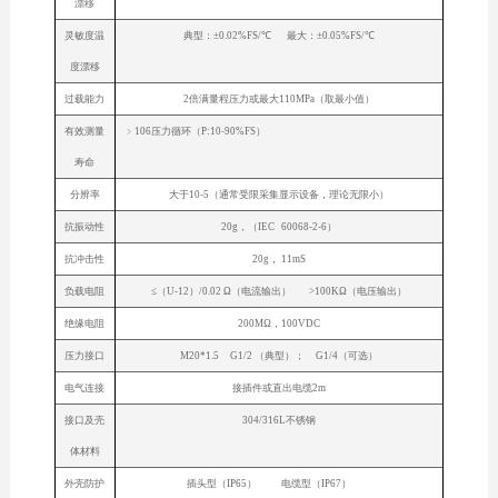
漂移
灵敏度温
典型：±0.02%FS/℃ 最大：±0.05%FS/℃
度漂移
过载能力
2倍满量程压力或最大110MPa（取最小值）
有效测量
﹥106压力循环（P:10-90%FS）
寿命
分辨率
大于10-5（通常受限采集显示设备，理论无限小）
抗振动性
20g，（IEC 60068-2-6）
抗冲击性
20g， 11mS
负载电阻
≤（U-12）/0.02 Ω（电流输出） >100KΩ（电压输出）
绝缘电阻
200MΩ，100VDC
压力接口
M20*1.5 G1/2 （典型）； G1/4（可选）
电气连接
接插件或直出电缆2m
接口及壳
304/316L不锈钢
体材料
外壳防护
插头型（IP65） 电缆型（IP67）