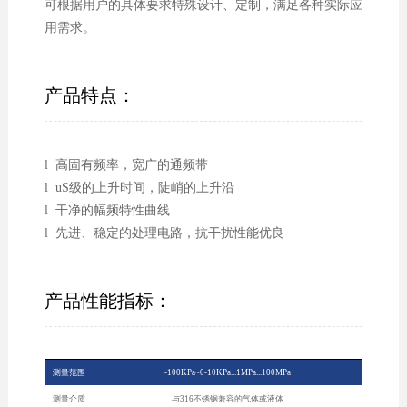
可根据用户的具体要求特殊设计、定制，满足各种实际应
用需求。
产品特点：
l 高固有频率，宽广的通频带
l uS级的上升时间，陡峭的上升沿
l 干净的幅频特性曲线
l 先进、稳定的处理电路，抗干扰性能优良
产品性能指标：
测量范围
-100KPa~0-10KPa...1MPa...100MPa
测量介质
与316不锈钢兼容的气体或液体