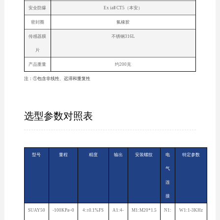
安全防爆
Ex iaⅡ CT5（本安）
密封圈
氟橡胶
传感器膜
不锈钢316L
片
产品重量
约200克
注：①包含非线性、迟滞和重复性
选型参数对照表
型号
量程
精度
输出
安装螺纹
电
特定参数
气
连
接
SUAY50
-100KPa~0
4:±0.1%FS
A1:4-
M1:M20*1.5
N1:
W1:1-3KHz