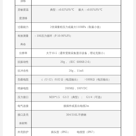
漂移
灵敏度温
典型：±0.02%FS/℃ 最大：±0.05%FS/℃
度漂移
过载能力
2倍满量程压力或最大110MPa（取最小值）
有效测量
﹥106压力循环（P:10-90%FS）
寿命
分辨率
大于10-5（通常受限采集显示设备，理论无限小）
抗振动性
20g，（IEC 60068-2-6）
抗冲击性
20g， 11mS
负载电阻
≤（U-12）/0.02 Ω（电流输出） >100KΩ（电压输出）
绝缘电阻
200MΩ，100VDC
压力接口
M20*1.5 G1/2 （典型）； G1/4（可选）
电气连接
接插件或直出电缆2m
接口及壳
304/316L不锈钢
体材料
外壳防护
插头型（IP65） 电缆型（IP67）