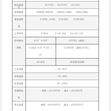
静态精度
±0.1%FS ±0.25%FS ±0.5%FS
①
固有频率
180KHz-500KHz 500KHz-1MHz 1MHz-2MHz
变送器带
0-1KHz...3 KHz 0-20 KHz 0-200 KHz
宽
上升时间
0-60uS 0-1uS...3uS 0-0.2uS...1uS
信号输出/
0-5V 0-10V
±15VDC（典型）
供电
4-20mA 0-5V 0-10V 1-
12-36VDC（典型24VDC）
5V
mV信号
恒压源/恒流源
工作温度
-40～85℃
补偿温度
-10～60℃
贮存温度
-40～100℃
长期稳定
典型：±0.1%FS/年 最大：±0.2%FS/年
性
零点温度
典型：±0.02%FS/℃ 最大：±0.05%FS/℃