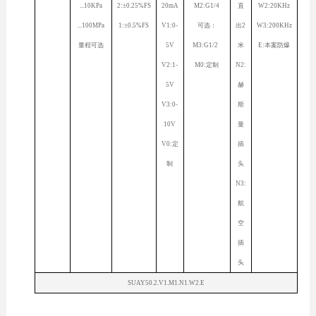
...10KPa
2:±0.25%FS
20mA
M2:G1/4
直
W2:20KHz
...100MPa
1:±0.5%FS
V1:0-
可选：
出2
W3:200KHz
量程可选
5V
M3:G1/2
米
E:本案防爆
V2:1-
M0:定制
N2:
5V
赫
V3:0-
斯
10V
曼
V0:定
插
制
头
N3:
航
空
插
头
SUAY50.2.V1.M1.N1.W2.E