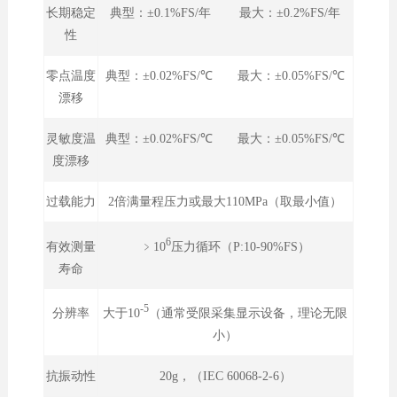
长期稳定
典型：±0.1%FS/年 最大：±0.2%FS/年
性
零点温度
典型：±0.02%FS/℃ 最大：±0.05%FS/℃
漂移
灵敏度温
典型：±0.02%FS/℃ 最大：±0.05%FS/℃
度漂移
过载能力
2倍满量程压力或最大110MPa（取最小值）
6
﹥10
压力循环（P:10-90%FS）
有效测量
寿命
-5
大于10
（通常受限采集显示设备，理论无限
分辨率
小）
抗振动性
20g，（IEC 60068-2-6）