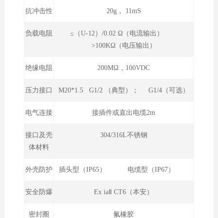
抗冲击性
20g， 11mS
负载电阻
≤（U-12）/0.02 Ω（电流输出）
>100KΩ（电压输出）
绝缘电阻
200MΩ，100VDC
压力接口
M20*1.5 G1/2 （典型）； G1/4（可选）
电气连接
接插件或直出电缆2m
接口及壳
304/316L不锈钢
体材料
外壳防护
插头型（IP65） 电缆型（IP67）
安全防爆
Ex iaⅡ CT6（本安）
密封圈
氟橡胶