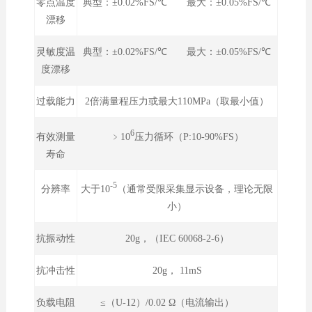
零点温度
典型：±0.02%FS/℃ 最大：±0.05%FS/℃
漂移
灵敏度温
典型：±0.02%FS/℃ 最大：±0.05%FS/℃
度漂移
过载能力
2倍满量程压力或最大110MPa（取最小值）
6
﹥10
压力循环（P:10-90%FS）
有效测量
寿命
-5
大于10
（通常受限采集显示设备，理论无限
分辨率
小）
抗振动性
20g，（IEC 60068-2-6）
抗冲击性
20g， 11mS
负载电阻
≤（U-12）/0.02 Ω（电流输出）