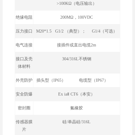
>100KΩ（电压输出）
绝缘电阻
200MΩ，100VDC
压力接口
M20*1.5 G1/2 （典型）； G1/4（可选）
电气连接
接插件或直出电缆2m
接口及壳
304/316L不锈钢
体材料
外壳防护
插头型（IP65） 电缆型（IP67）
安全防爆
Ex iaⅡ CT6（本安）
密封圈
氟橡胶
传感器膜
硅/单晶硅/316L
片