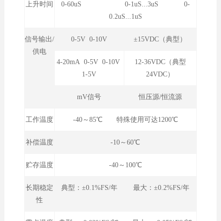
上升时间
0-60uS 0-1uS...3uS 0-
0.2uS...1uS
信号输出/
0-5V 0-10V
±15VDC（典型）
供电
4-20mA 0-5V 0-10V
12-36VDC（典型
1-5V
24VDC）
mV信号
恒压源/恒流源
工作温度
-40～85℃ 特殊使用可达1200℃
补偿温度
-10～60℃
贮存温度
-40～100℃
长期稳定
典型：±0.1%FS/年 最大：±0.2%FS/年
性