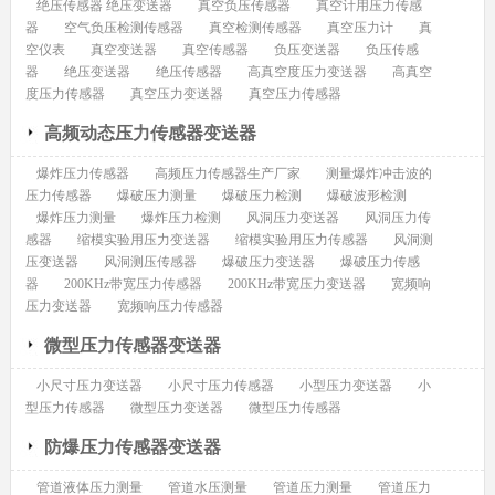
绝压传感器 绝压变送器
真空负压传感器
真空计用压力传感
器
空气负压检测传感器
真空检测传感器
真空压力计
真
空仪表
真空变送器
真空传感器
负压变送器
负压传感
器
绝压变送器
绝压传感器
高真空度压力变送器
高真空
度压力传感器
真空压力变送器
真空压力传感器
高频动态压力传感器变送器
爆炸压力传感器
高频压力传感器生产厂家
测量爆炸冲击波的
压力传感器
爆破压力测量
爆破压力检测
爆破波形检测
爆炸压力测量
爆炸压力检测
风洞压力变送器
风洞压力传
感器
缩模实验用压力变送器
缩模实验用压力传感器
风洞测
压变送器
风洞测压传感器
爆破压力变送器
爆破压力传感
器
200KHz带宽压力传感器
200KHz带宽压力变送器
宽频响
压力变送器
宽频响压力传感器
微型压力传感器变送器
小尺寸压力变送器
小尺寸压力传感器
小型压力变送器
小
型压力传感器
微型压力变送器
微型压力传感器
防爆压力传感器变送器
管道液体压力测量
管道水压测量
管道压力测量
管道压力