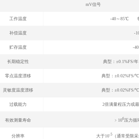
mV信号
工作温度
-40～85℃ 
补偿温度
-
贮存温度
-4
长期稳定性
典型：±0.1%FS/
零点温度漂移
典型：±0.02%FS/
灵敏度温度漂移
典型：±0.02%FS/
过载能力
2倍满量程压力或最
6
﹥10
压力循环
有效测量寿命
-5
大于10
（通常受限采
分辨率