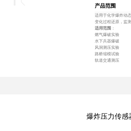
产品范围
适用于化学爆炸动
变化过程还原，监
适用范围
：
燃气爆破
水下兵器
风洞测压
路桥缩模
轨道交通测
爆炸压力传感