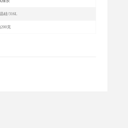
氟橡胶
晶硅/316L
200克