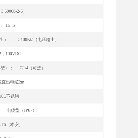
C 60068-2-6）
g， 11mS
电流输出） >100KΩ（电压输出）
Ω，100VDC
 （典型）； G1/4（可选）
或直出电缆2m
/316L不锈钢
） 电缆型（IP67）
Ⅱ CT6（本安）