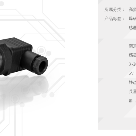
所属分类：
高
产品标签：
爆
感
南
感器
3~
5V
静
兵
原