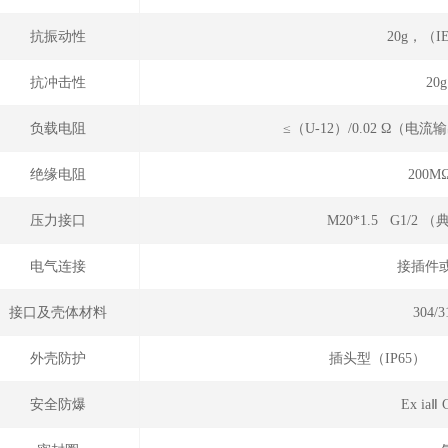
抗振动性
20g，（IE
抗冲击性
20
负载电阻
≤（U-12）/0.02 Ω（
绝缘电阻
200M
压力接口
M20*1.5 G1/2
电气连接
接插件
接口及壳体材料
304
外壳防护
插头型（IP65
安全防爆
Ex ia