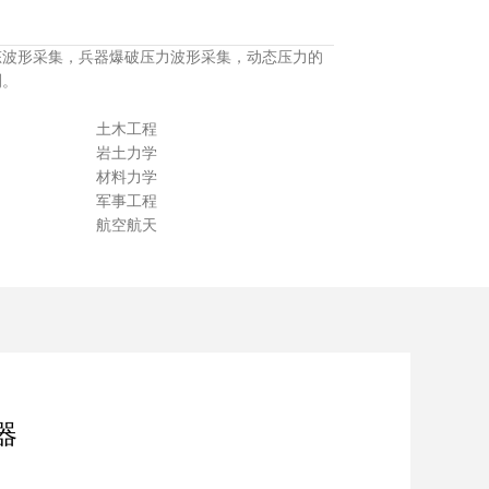
态波形采集，兵器爆破压力波形采集，动态压力的
测。
实验 土木工程
爆破 岩土力学
实验 材料力学
试验 军事工程
压 航空航天
器