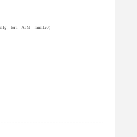
mHg、lorr、ATM、mmH20）