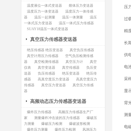
温度液位一体式变送器
熔体压力变送器
压
温度压力一体变送器
温度压力一体传感
器
温压一起测量
温压一体测量
温压
过载
一体式压力变送器
温压一体式压力传感器
SUAY18温压一体式变送器
精度
真空压力传感器变送器
长期
绝压传感器 绝压变送器
真空负压传感器
供电
真空计用压力传感器
空气负压检测传感
器
真空检测传感器
真空压力计
真空
电
仪表
真空变送器
真空传感器
负压变
送器
负压传感器
绝压变送器
绝压传
采
感器
高真空度压力变送器
高真空度压力
传感器
真空压力变送器
真空压力传感
显
器
高频动态压力传感器变送器
背
爆炸压力传感器
高频压力传感器生产厂
测
家
测量爆炸冲击波的压力传感器
爆破压
力测量
爆破压力检测
爆破波形检测
电磁
爆炸压力测量
爆炸压力检测
风洞压力