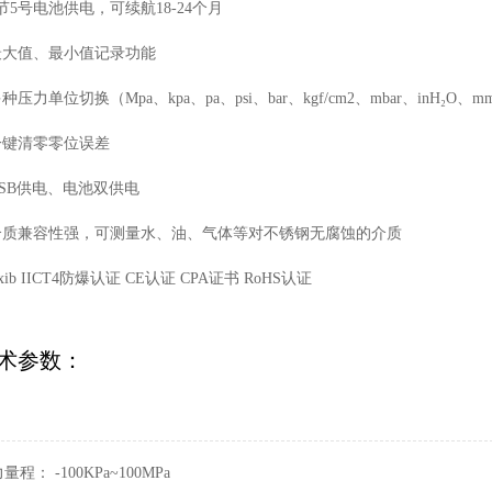
3节5号电池供电，可续航18-24个月
 最大值、最小值记录功能
多种压力单位切换（Mpa、kpa、pa、psi、bar、kgf/cm2、mbar、inH₂O、m
 一键清零零位误差
USB供电、电池双供电
 介质兼容性强，可测量水、油、气体等对不锈钢无腐蚀的介质
Exib IICT4防爆认证 CE认证 CPA证书 RoHS认证
术参数：
量程： -100KPa~100MPa