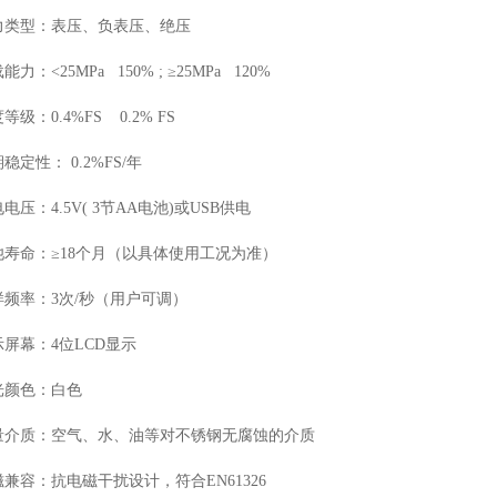
力类型：表压、负表压、绝压
能力：<25MPa 150% ; ≥25MPa 120%
等级：0.4%FS 0.2% FS
稳定性： 0.2%FS/年
电压：4.5V( 3节AA电池)或USB供电
池寿命：≥18个月（以具体使用工况为准）
样频率：3次/秒（用户可调）
示屏幕：4位LCD显示
光颜色：白色
量介质：空气、水、油等对不锈钢无腐蚀的介质
兼容：抗电磁干扰设计，符合EN61326